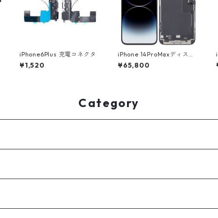
iPhone6Plus 充電コネクタ
​iPhone 14ProMaxディスプ
レイ
¥1,520
¥65,800
Category