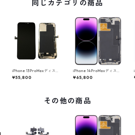
同じカテゴリの商品
​iPhone 13ProMaxディスプ
​iPhone 14ProMaxディスプ
レイ
レイ
¥55,800
¥65,800
その他の商品