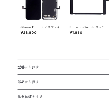
iPhone 13miniディスプレイ
NIntendo Switch タッチス
クリーン
¥28,800
¥1,860
型番から探す
iPhone
部品から探す
iPhone15proMax
Android
液晶画面
作業依頼をする