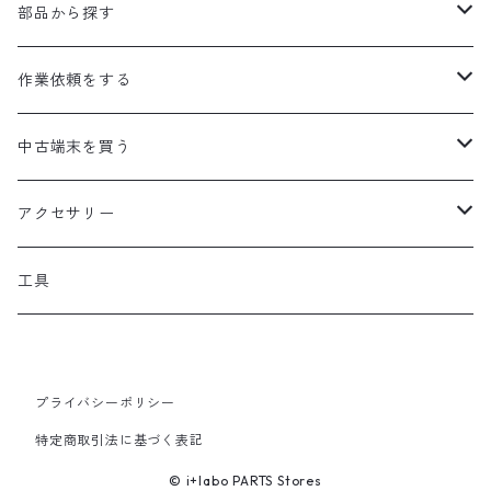
iPhone
部品から探す
iPhone15proMax
Android
液晶画面
作業依頼をする
iPhone15pro
Xperia
GAME
バッテリー
画面を直したい
中古端末を買う
iPhone15Plus
HUAWEI
Nintendo Switch
パソコン
インカメラ
バッテリー持ちが悪い
スマホ
アクセサリー
iPhone15
Galaxy
Nintendo Switch Lite
MacBook
iPhone
タブレット
アウトカメラ
撮影ができない
ガラケー
ケース
工具
iPhone14ProMax
Zenfone
3DS
Android
iPad
充電コネクタ
通話が聞こえない
ミュージックプレイヤー
フィルム
iPhone14Pro
Google Pixel
2DS
プライバシーポリシー
iPad mini
ホームボタン
充電できない
ノートパソコン
特定商取引法に基づく表記
iPhone14Plus
AQUOS
PSP
iPad Pro
メインスピーカー
イヤホンが聞こえない
デスクトップパソコン
© i+labo PARTS Stores