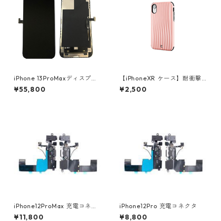
​iPhone 13ProMaxディスプレ
【iPhoneXR ケース】耐衝撃
イ
衝撃吸収 TRONCO ピンク
¥55,800
¥2,500
iPhone12ProMax 充電コネク
iPhone12Pro 充電コネクタ
タ
¥11,800
¥8,800