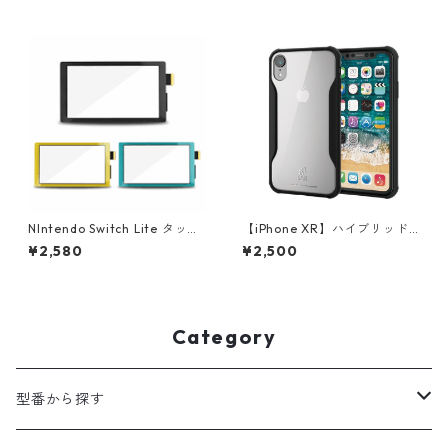
NIntendo Switch Lite タッチ
【iPhone XR】ハイブリッド
スクリーン
強化ガラスケース 耐衝撃設計
¥2,580
¥2,500
ブラック
Category
型番から探す